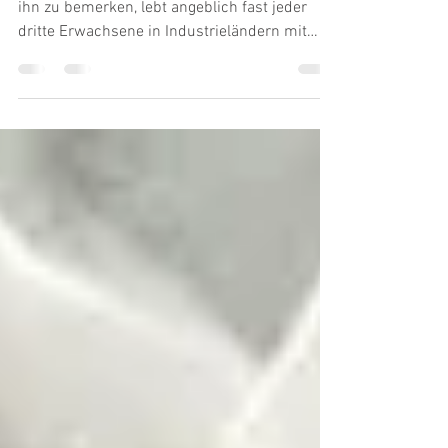
Bluthochdruck gilt als „stiller Killer“: Oft ohne
ihn zu bemerken, lebt angeblich fast jeder
dritte Erwachsene in Industrieländern mit
ihm. Er schädigt Herz und Arterien, führt zu
Infarkten, Schlaganfällen und vorzeitigem Tod.
Deshalb müsse er aggressiv mit
Medikamenten gesenkt werden – so
zumindest die gängige Lehrmeinung. Doch
hinter dieser scheinbaren Gewissheit
verbergen sich fragwürdige Grenzwerte,
finanzielle Interessen sowie eine fatale
Verwechslung von Ursache und Wir