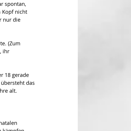
r spontan, 
 Kopf nicht 
r nur die 
te. (Zum 
 ihr 
er 18 gerade 
 übersteht das 
hre alt.
natalen 
u kämpfen, 