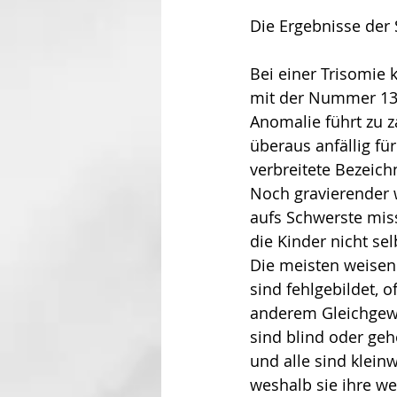
Die Ergebnisse der 
Bei einer Tri­somi
mit der Nummer 13, 
Anomalie führt zu z
überaus anfällig fü
verbreitete Bezeich
Noch gravierender w
aufs Schwerste mis
die Kinder nicht se
Die meisten weisen
sind fehlgebildet, o
anderem Gleich­gew
sind blind oder geh
und alle sind klein
weshalb sie ihre w