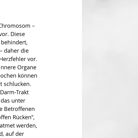
n Chromosom – 
vor. Diese 
behindert, 
– daher die 
Herzfehler vor. 
 innere Organe 
knochen können 
t schlucken. 
-Darm-Trakt 
 das unter 
e Betroffenen 
ffen Rücken“, 
eatmet werden, 
, auf der 