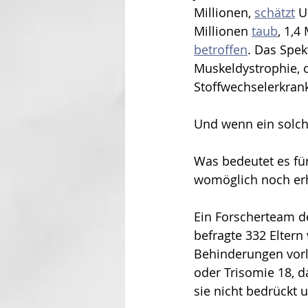
Millionen, 
schätzt
 U
Millionen 
taub
, 1,4
betroffen
. Das Spe
Muskeldystrophie, 
Stoffwechselerkrank
Und wenn ein solch
Was bedeutet es für
womöglich noch erhe
Ein Forscherteam de
befragte 332 Eltern
Behinderungen vorl
oder Trisomie 18, d
sie nicht bedrückt 