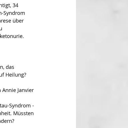
tigt, 34 
n-Syndrom 
rese über 
u 
ketonurie.
n, das 
uf Heilung?
 Annie Janvier 
tau-Syndrom - 
nheit. Müssten 
adern?