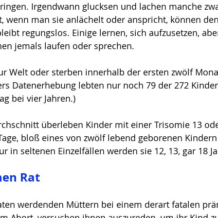
rbringen. Irgendwann glucksen und lachen manche zwa
t, wenn man sie anlächelt oder anspricht, können den
leibt regungslos. Einige lernen, sich aufzusetzen, abe
nen jemals laufen oder sprechen. 
r Welt oder sterben innerhalb der ersten zwölf Mona
ers Datenerhebung lebten nur noch 79 der 272 Kinder,
ag bei vier Jahren.) 
rchschnitt überleben Kinder mit einer Trisomie 13 od
 Tage, bloß eines von zwölf lebend geborenen Kindern
r in seltenen Einzelfällen werden sie 12, 13, gar 18 Ja
hen Rat
aten werdenden Müttern bei einem derart fatalen prä
m Abort, versuchen ihnen auszureden, um ihr Kind z