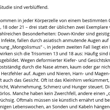
Studie sind verblüffend.
e kommen in jeder Körperzelle von einem bestimmte
18 oder 21 – drei statt der üblichen zwei Exem­plare 
ahlreichen Besonderheiten: Down-Kinder sind geistig 
r Infekte, fallen durch asiatisch anmutende Augen auf 
nung „Mongolismus“ -, in jedem zweiten Fall liegt ein 
irken sich die Triso­mi­en 13 und 18 aus: Häufig sind
sgebildet. Wegen deformierter Kiefer- und Gesichts
lbstständig durch die Nase atmen, kaum oder gar nich
 Herz­fehler auf. Augen und Nieren, Harn- und Magen
ft auch das Gesicht. Oft ist das Kleinhirn verkümmert,
icht, Wahrnehmung, Schmerz und Hunger steuert. Di
örlos. Manche haben kein Zwerchfell, andere einen „o
wüchsig. Oftmals müssen sie künstlich ernährt und b
enigen Lebenswo­chen, an Sonden und Kabeln hängend