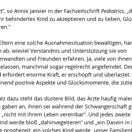
t“, so Annie Janvier in der Fachzeitschrift 
Pediatrics
, „
hr behindertes Kind zu akzeptieren und zu lieben, Glü
ren.“
Eltern eine solche Ausnahmesituation bewältigen, hä
ab, wieviel Verständnis und Unterstützung sie von 
rwandten und Freunden erfahren. Ja, viele von ihnen 
gelassen, manchmal sogar regelrecht angefeindet. De
erfordert enorme Kraft, er erschöpft und überlastet.
nend positive Aspekte und Glücksmomente, die zutief
z dazu steht das düstere Bild, das Ärzte häufig malen
rn gaben an, ihnen sei während der Schwangerschaft g
i „nicht mit ihrem Leben vereinbar“. Und jedes zweite
nd werde bloß „da­hinvegetieren“ und „ein Da­sein in Le
 prophezeit, ein solches Kind werde „unser Familien­