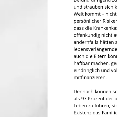
und sträuben sich 
Welt kommt – nicht
persönlicher Risiken
dass die Krankenkas
offenkundig nicht a
andernfalls hätten 
lebensverlängernde
auch die Eltern könn
haftbar ma­chen, ges
eindringlich und vo
mitfinanzieren.
Dennoch können solc
als 97 Prozent der b
Leben zu führen; si
Existenz das Famili