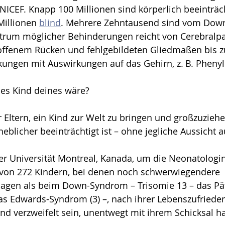
NICEF. Knapp 100 Millionen sind körperlich beeinträch
 Millionen 
blind
. Mehrere Zehntausend sind vom Dow
ktrum möglicher Behinderungen reicht von Cerebralpa
offenem Rücken und fehlgebildeten Gliedmaßen bis z
ungen mit Auswirkungen auf das Gehirn, z. B. Phenyl
es Kind deines wäre?
 Eltern, ein Kind zur Welt zu bringen und großzuziehe
blicher beeinträchtigt ist – ohne jegliche Aussicht a
r Uni­versität Montreal, Kana­da, um die Neonatologin
 von 272 Kin­dern, bei denen noch schwerwiegendere 
agen als beim Down-Syndrom – Trisomie 13 – das Pä
as Edwards-Syndrom (3) –, nach ihrer Lebenszufriede
und verzweifelt sein, unentwegt mit ihrem Schicksal h