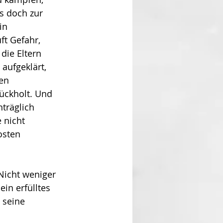
s doch zur 
in 
ft Gefahr, 
die Eltern 
aufgeklärt, 
en 
ückholt. Und 
hträglich 
 nicht 
osten 
Nicht weniger 
in erfülltes 
 seine 