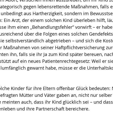
kategorisch gegen lebensrettende Maßnahmen, falls e
 unbedingt aus Hartherzigkeit, sondern im Bewusstse
: Ein Arzt, der einem solchen Kind überleben hilft, läu
se ihm einen „Behand­lungs­fehler“ vorwirft – er habe 
usreichend über die Folgen eines solchen Gendefekts 
sie selbstverständlich abgetrieben – und sich die Kost
r Maßnahmen von seiner Haftpflichtversicherung zur
ten ihn, falls sie ihr Ja zum Kind später bereuen, nac
tützt auf ein neues Patien­ten­rechtegesetz: Weil er sie
llumfänglich ge­warnt habe, müsse er die Unterhaltsk
he Kinder für ihre Eltern offenbar Glück bedeuten: 
efragten Mütter und Väter gaben an, nicht nur selber e
e meinten auch, dass ihr Kind glücklich sei – und dass
enleben und ihre Partnerschaft bereichere.