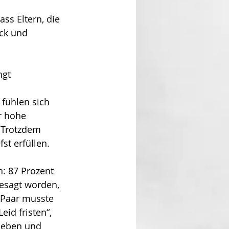
dass Eltern, die 
ck und 
ngt 
fühlen sich 
r hohe 
 Trotzdem 
st erfüllen.
: 87 Prozent 
esagt worden, 
 Paar musste 
id fristen“, 
leben und 