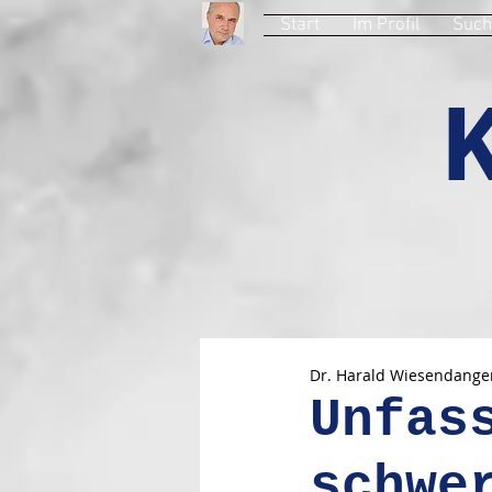
Start
Im Profil
Such
Dr. Harald Wiesendange
Unfas
schwe