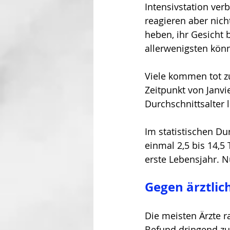
Intensivstation ve
reagieren aber nich
heben, ihr Gesicht b
allerwenigsten kön
Viele kommen tot zu
Zeitpunkt von Janvi
Durchschnittsalter l
Im statistischen Du
einmal 2,5 bis 14,5
erste Lebensjahr. Nu
Gegen ärztlic
Die meisten Ärzte r
Befund dringend zu