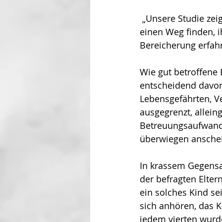
 „Unsere Studie zeig
einen Weg finden, i
Bereicherung erfah
Wie gut betroffene 
entscheidend davon 
Lebensgefährten, Ve
ausgegrenzt, allein
Betreuungsaufwand 
überwiegen anschei
In krassem Gegensat
der befragten Elte
ein solches Kind se
sich anhören, das Ki
jedem vierten wurde