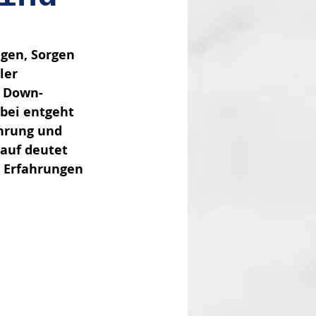
gen, Sorgen 
ler 
s Down-
abei entgeht 
hrung und 
auf deutet 
 Erfahrungen 