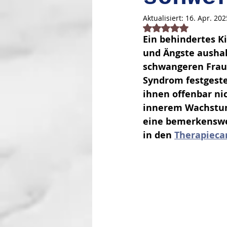
Aktualisiert:
16. Apr. 202
Mit NaN von 5 Stern
Ein behindertes K
und Ängste aushal
schwangeren Frau
Syndrom festgestel
ihnen offenbar ni
innerem Wachstum
eine bemerkenswe
in den 
Therapiec