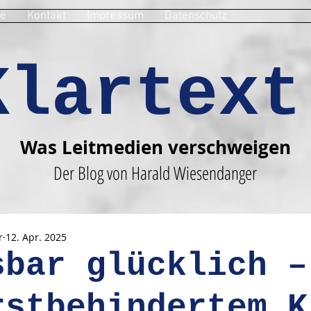
e
Kontakt
Impressum
Datenschutz
Klartext
Was Leitmedien verschweigen
Der Blog von Harald Wiesendanger
r
12. Apr. 2025
sbar glücklich –
rstbehindertem K