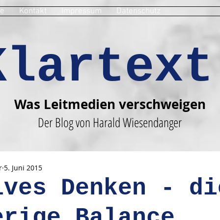
e
Kontakt
Impressum
Datenschutz
Klartext
Was Leitmedien verschweigen
Der Blog von Harald Wiesendanger
r
5. Juni 2015
ives Denken - di
erige Balance