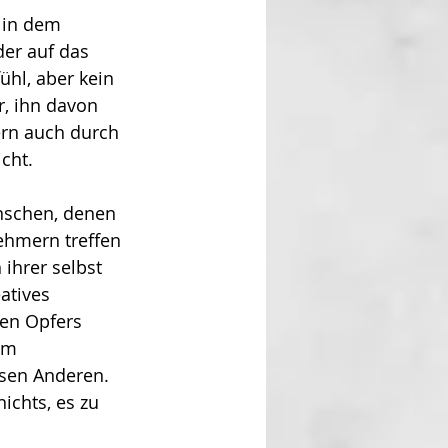
 in dem 
er auf das 
hl, aber kein 
, ihn davon 
ern auch durch 
cht.
nschen, denen 
ehmern treffen 
ihrer selbst 
­tives 
sen Opfers 
em 
ösen Anderen. 
ichts, es zu 