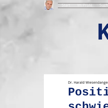
Start
Im Profil
Such
Dr. Harald Wiesendange
Posit
schwi