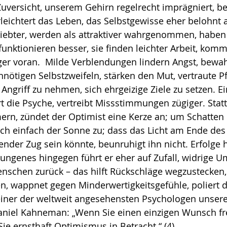
uversicht, unserem Gehirn regelrecht imprägniert, be
rleichtert das Leben, das Selbst­gewisse eher belohnt a
liebter, werden als attraktiver wahrgenommen, haben
funktionieren besser, sie finden leichter Arbeit, kom
iger voran.  Milde Verblendungen lindern Angst, bewa
nnötigen Selbstzweifeln, stärken den Mut, vertraute P
 Angriff zu nehmen, sich ehrgeizige Ziele zu setzen. E
rt die Psyche, vertreibt Missstimmun­gen zügiger. Statt
ern, zündet der Opti­mist eine Kerze an; um Schatten h
ich einfach der Sonne zu; dass das Licht am Ende des
er Zug sein könnte, beunruhigt ihn nicht. Erfolge hä
lungenes hingegen führt er eher auf Zufall, widrige 
n­schen zurück – das hilft Rück­schläge wegzustecken, 
, wappnet ge­gen Minderwertigkeitsgefühle, po­liert d
einer der weltweit angesehensten Psy­chologen unserer
Daniel Kahneman: „Wenn Sie einen einzigen Wunsch fre
Sie ernsthaft Optimismus in Betracht.“ (4)