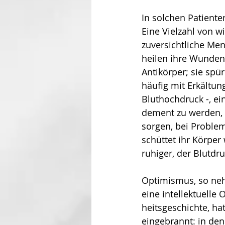
In solchen Patient
Eine Vielzahl von w
zuversichtliche Men
heilen ihre Wunden
Antikörper; sie spü
häufig mit Erkältun
Bluthochdruck -, ei
dement zu werden, i
sorgen, bei Proble
schüttet ihr Körper
ruhiger, der Blutdru
Optimismus, so neh
eine intellektuelle
heits­geschichte, h
eingebrannt: in den