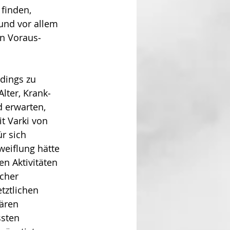
finden, 
und vor allem 
n Vor­aus­
rdings zu 
lter, Krank­
d erwarten, 
t Varki von 
r sich 
eif­­lung hätte 
 Aktivi­tä­ten 
cher 
tztlichen 
ären 
ssten 