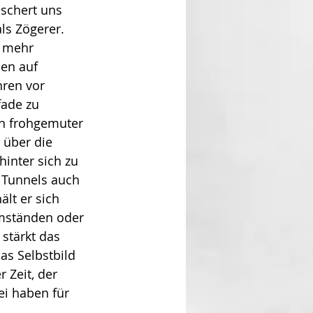
schert uns 
ls Zögerer. 
 mehr 
men auf 
hren vor 
fade zu 
in frohgemuter 
 über die 
inter sich zu 
 Tunnels auch 
lt er sich 
Umständen oder 
stärkt das 
as Selbstbild 
 Zeit, der 
i haben für 