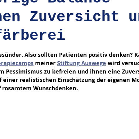
hen Zuversicht u
färberei
en bewertet.
esünder. Also sollten Patienten positiv denken? 
erapiecamps
 meiner 
Stiftung Auswege
 wird versu
m Pessimismus zu befreien und ihnen eine Zuvers
f einer realistischen Einschätzung der eigenen M
uf rosarotem Wunschdenken.