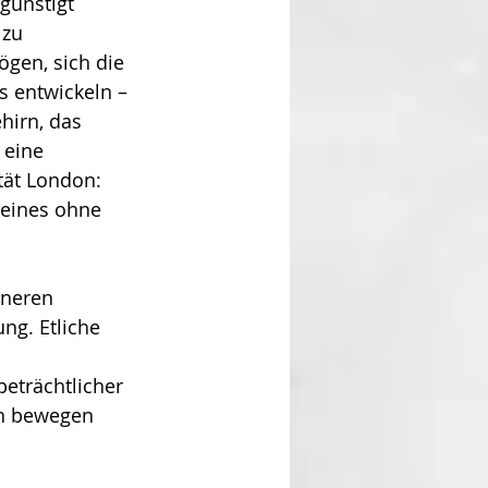
günstigt 
 zu 
gen, sich die 
 entwickeln – 
irn, das 
 eine 
tät London: 
„eines ohne 
nneren 
ung. Etliche 
 
e­trächtlicher 
en bewegen 