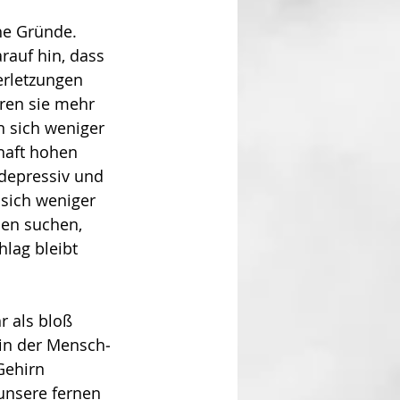
he Gründe. 
rauf hin, dass 
et­zun­­gen 
ren sie mehr 
n sich weniger 
haft hohen 
 depressiv und 
 sich weniger 
en suchen, 
lag bleibt 
 als bloß 
 in der Mensch­
Gehirn 
unsere fernen 