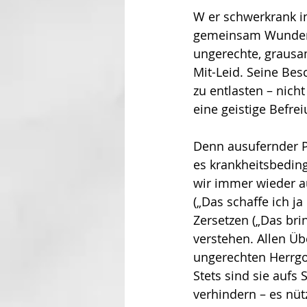
W er schwerkrank in
gemeinsam Wunden g
ungerechte, grausam
Mit-Leid. Seine Be
zu entlasten – nic
eine geistige Befre
Denn ausufernder P
es krankheitsbedin
wir immer wieder au
(„Das schaffe ich ja 
Zersetzen („Das bri
verstehen. Allen Üb
ungerechten Herr­go
Stets sind sie aufs 
verhindern – es nütz