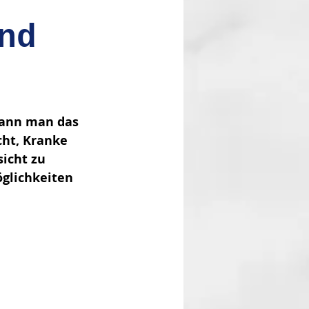
nd
Kann man das 
cht, Kranke 
icht zu 
öglichkeiten 