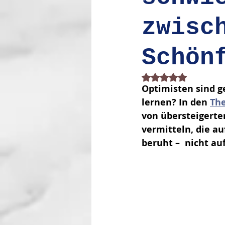
zwisc
Schön
Mit NaN von 5 Stern
Optimisten sind g
lernen? In den 
Th
von übersteigerte
vermitteln, die au
beruht –  nicht a