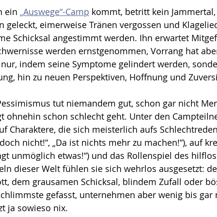
 ein 
„Auswege“-Camp
 kommt, betritt kein Jammertal,
eleckt, eimerweise Tränen vergossen und Klagelied
e Schicksal angestimmt werden. Ihn erwartet Mitgefü
schwernisse werden ernstgenommen, Vorrang hat aber
ht nur, indem seine Symptome gelindert werden, sond
iung, hin zu neuen Perspektiven, Hoffnung und Zuversi
essimismus tut niemandem gut, schon gar nicht Me
gt ohnehin schon schlecht geht. Unter den Campteiln
f Charaktere, die sich meisterlich aufs Schlechtreden 
doch nicht!“, „Da ist nichts mehr zu machen!“), auf krea­
ngt unmöglich etwas!“) und das Rollen­spiel des hilflo
eln dieser Welt fühlen sie sich wehr­los ausgesetzt: d
tt, dem grausamen Schick­sal, blindem Zufall oder b
Schlimm­­ste gefasst, unternehmen aber wenig bis gar n
t ja sowieso nix. 