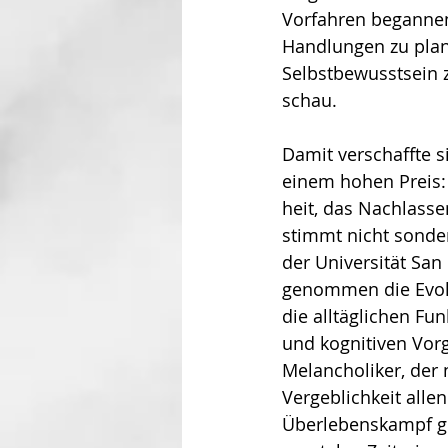
Vorfah­ren beganne
Handlungen zu plane
Selbstbewusst­sein 
schau. 
Damit verschaffte s
einem hohen Preis: 
heit, das Nachlassen
stimmt nicht sonder
der Uni­versität San
genommen die Evolu­t
die all­täglichen Fun
und kognitiven Vorgä
Melancholiker, der 
Vergeb­lich­keit al
Überlebenskampf gew