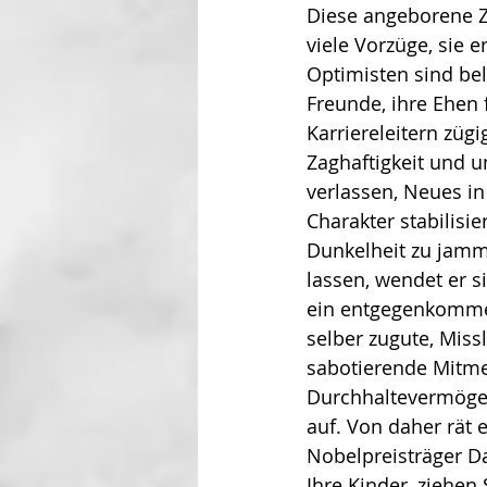
Diese angeborene Z
viele Vorzüge, sie e
Optimisten sind be
Freunde, ihre Ehen 
Karriereleitern züg
Zaghaftigkeit und u
verlassen, Neues in
Charakter stabilisie
Dunkel­heit zu jamm
lassen, wendet er s
ein entgegenkommend
selber zugute, Miss
sabotierende Mit­me
Durch­haltevermögen
auf. Von daher rät 
Nobel­preisträger 
Ihre Kinder, ziehen 