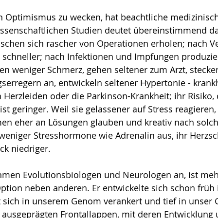
en Optimismus zu wecken, hat beachtliche medizinisc
issenschaftlichen Studien deutet übereinstimmend da
schen sich rascher von Operationen erholen; nach Verl
 schneller; nach Infektionen und Impfungen produzie
ren weniger Schmerz, gehen seltener zum Arzt, stecke
gserregern an, entwickeln seltener Hypertonie - krank­
n Herzleiden oder die Parkinson-Krankheit; ihr Risiko,
st geringer. Weil sie gelassener auf Stress reagieren,
men eher an Lösungen glauben und kreativ nach solch
 weniger Stresshormone wie Adrenalin aus, ihr Herzsch
ck niedriger. 
men Evoluti­onsbiologen und Neurologen an, ist mehr
 Option neben anderen. Er entwickelte sich schon früh
at sich in unserem Genom verankert und tief in unser 
 ausgeprägten Frontallappen, mit deren Ent­wicklung 