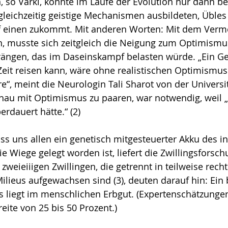
 so Var­ki, konnte im Laufe der Evolu­tion nur dann be
leichzeitig geistige Mecha­­nismen ausbildeten, Übles
 einen zukommt. Mit anderen Worten: Mit dem Ver­mö­
, musste sich zeitgleich die Nei­gung zum Optimismus
ängen, das im Daseinskampf belasten würde. „Ein Geh
eit reisen kann, wäre ohne realistischen Optimismus
re“, meint die Neurologin Tali Sharot von der Universi
au mit Optimis­mus zu paaren, war notwendig, weil 
erdauert hätte.“ (2)
ss uns allen ein genetisch mitgesteuerter Akku des i
 Wiege gelegt worden ist, liefert die Zwil­lings­forsch
zweieiiigen Zwillingen, die getrennt in teilweise recht
ilieus aufgewachsen sind (3), deuten darauf hin: Ein b
 liegt im menschlichen Erbgut. (Ex­per­tenschätzung
eite von 25 bis 50 Pro­zent.)