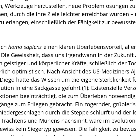
n, Werkzeuge herzustellen, neue Problemlösungen zu 
n, durch die ihre Ziele leichter erreichbar wurden – 
zu erlangen, einschließlich der Fähigkeit zur bewusste
ich 
homo sapiens
 einen klaren Überlebensvorteil, alle
Die Gewissheit, dass uns irgendwann in der Zukunft A
 geistiger und körperlicher Kräfte, schließlich der To
lich optimistisch. Nach Ansicht des US-Mediziners Aji
 Diego hätte das Wis­sen um die eigene Sterblichkeit fü
ion in eine Sackgasse gef­ührt (1): Existenzielle Ver­zw
k­tio­­nen beeinträchtigt, die zum Überleben not­wendigen
nge zum Erlie­gen ge­bracht. Ein zö­gernder, grübleris
nie­dergeschlagen durch die Steppe schlurft und der le
len Trachtens und Mühens nachsinnt, wäre im evolution
iss kein Sie­ger­typ gewesen. Die Fähigkeit zu be­wu