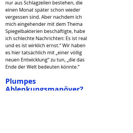
nur aus Schlagzeilen bestehen, die 
einen Monat später schon wieder 
vergessen sind. Aber nachdem ich 
mich eingehender mit dem Thema 
Spiegelbakterien beschäftigte, habe 
ich schlechte Nachrichten: Es ist real 
und es ist wirklich ernst.“ Wir haben 
es hier tatsächlich mit „einer völlig 
neuen Entwicklung“ zu tun, „die das 
Ende der Welt bedeuten könnte.“
Plumpes 
Ablenkungsmanöver?
Ein „ausgezeichnetes Beispiel für 
verantwortungsvolle Forschung und 
Innovation“ sei der 
Science
-Appell der 
38 Wissenschaftler, so 
lobt 
Prof. Paul 
Freemont vom Imperial College 