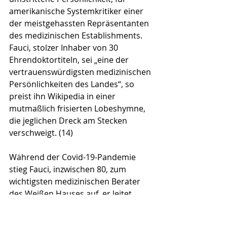
amerikanische Systemkritiker einer 
der meistgehass­ten Repräsentanten 
des medizinischen Establishments. 
Fauci, stolzer Inhaber von 30 
Ehrendoktortiteln, sei „eine der 
vertrauenswürdigsten medizinischen 
Persönlichkeiten des Landes“, so 
preist ihn Wikipedia in einer 
mutmaßlich frisierten Lobeshymne, 
die jeglichen Dreck am Stecken 
verschweigt. (14)
Während der Covid-19-Pandemie 
stieg Fauci, inzwischen 80, zum 
wichtigsten medizinischen Berater 
des Weißen Hauses auf, er leitet 
dessen „Task Force Corona“. In 
Sachen Biogefährdung und 