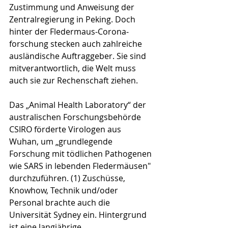
Zustimmung und Anweisung der 
Zentralre­gie­rung in Peking. Doch 
hinter der Fledermaus-Corona­
forschung stecken auch zahlreiche 
ausländische Auftrag­geber. Sie sind 
mitverantwortlich, die Welt muss 
auch sie zur Rechenschaft ziehen.
Das „Animal Health Laboratory“ der 
australischen For­schungs­behörde 
CSIRO förderte Virologen aus 
Wuhan, um „grundlegende 
Forschung mit tödlichen Pathogenen 
wie SARS in lebenden Fledermäusen" 
durchzuführen. (1) Zuschüsse, 
Knowhow, Technik und/oder 
Personal brach­te auch die 
Universität Sydney ein. Hintergrund 
ist eine langjährige 