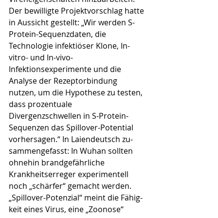
Der bewilligte Projektvorschlag hatte 
in Aussicht gestellt: „Wir werden S-
Protein-Sequenzdaten, die 
Technologie infektiöser Klone, In-
vitro- und In-vivo-
Infektionsexperimente und die 
Analyse der Rezeptor­bin­dung 
nutzen, um die Hypothese zu testen, 
dass prozen­tuale 
Divergenzschwellen in S-Protein-
Sequenzen das Spill­over-Potential 
vorhersagen.“ In Laiendeutsch zu­
sam­men­gefasst: In Wuhan sollten 
ohnehin brandge­fähr­liche 
Krankheitserreger experimentell 
noch „schärfer“ gemacht werden. 
„Spillover-Potenzial“ meint die Fähig­
keit eines Virus, eine „Zoonose“ 