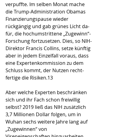
verpuffte. Im selben Monat mache 
die Trump-Administration Obamas 
Finanzie­rungs­pause wieder 
rückgängig und gab grünes Licht da­
für, die hochumstrittene „Zugewinn“-
Forschung fortzu­set­zen. Dies, so NIH-
Direktor Francis Collins, setze künftig 
aber in jedem Einzelfall voraus, dass 
eine Exper­tenkommission zu dem 
Schluss kommt, der Nutzen recht­
fertige die Risiken.13 
Aber welche Experten beschränken 
sich und ihr Fach schon freiwillig 
selbst? 2019 ließ das NIH zusätzlich 
3,7 Millionen Dollar folgen, um in 
Wuhan sechs weitere Jahre lang auf 
„Zugewinnen“ von 
Vireneigenschaften hin­zuarbeiten. 