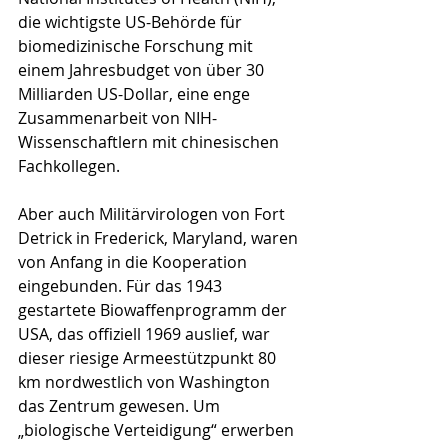
die wichtigste US-Behörde für 
biomedizinische Forschung mit 
einem Jahresbudget von über 30 
Milliar­den US-Dollar, eine enge 
Zusammenarbeit von NIH-
Wissenschaftlern mit chinesischen 
Fachkollegen. 
Aber auch Militärvirologen von Fort 
Detrick in Frede­rick, Maryland, waren 
von Anfang in die Kooperation 
eingebunden. Für das 1943 
gestartete Biowaffenpro­gramm der 
USA, das offiziell 1969 auslief, war 
dieser rie­sige Armeestützpunkt 80 
km nordwestlich von Washing­­ton  
das Zentrum gewesen. Um 
„biologische Ver­­teidigung“ erwerben 