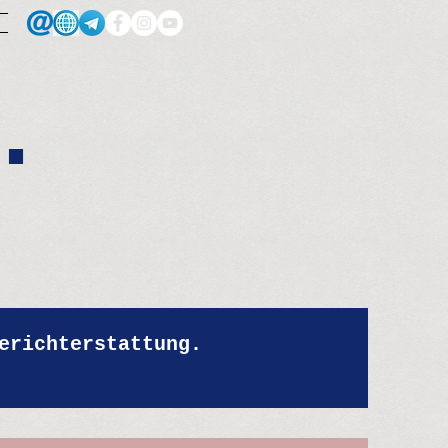
.
erichterstattung.