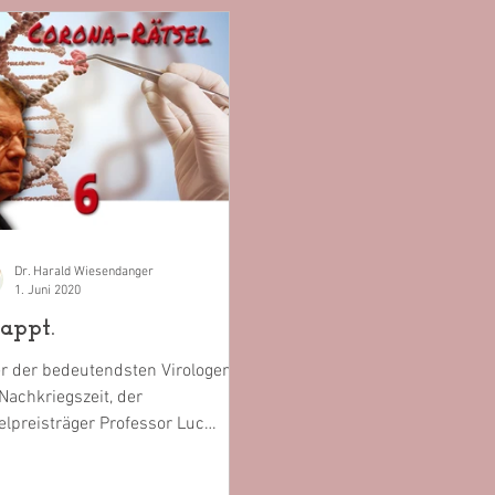
Dr. Harald Wiesendanger
1. Juni 2020
tappt.
r der bedeu­tend­sten Virologen
Nachkriegszeit, der
lpreisträger Professor Luc
agnier,erklärt den Covid-19-
ger für...