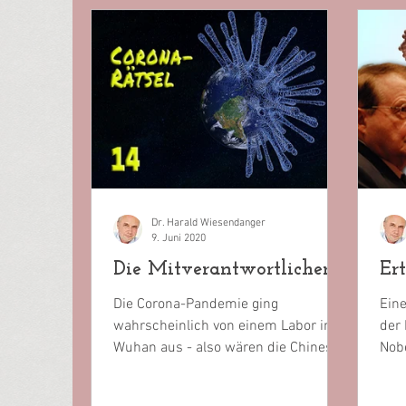
Dr. Harald Wiesendanger
9. Juni 2020
Die Mitverantwortlichen.
Er
Die Corona-Pandemie ging
Eine
wahrscheinlich von einem Labor in
der 
Wuhan aus - also wären die Chinesen
Nobe
schuld? Von wegen. Partner aus aller
Mont
Welt,...
Erre