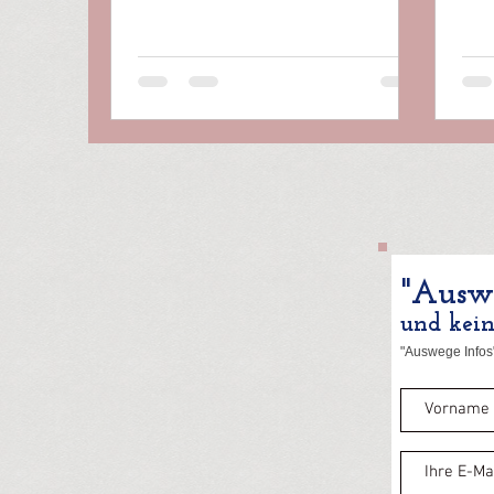
"Auswe
und kei
"Auswege Infos"