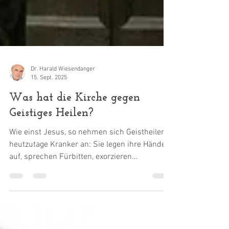
Dr. Harald Wiesendanger
15. Sept. 2025
Was hat die Kirche gegen
Geistiges Heilen?
Wie einst Jesus, so nehmen sich Geistheiler
heutzutage Kranker an: Sie legen ihre Hände
auf, sprechen Fürbitten, exorzieren
manchmal. Erfüllen sie damit nicht den
Heilungsauftrag des Gottessohns? Sollte
ihnen daher nicht die Unterstützung der
Kirchen in ihrem Bemühen um