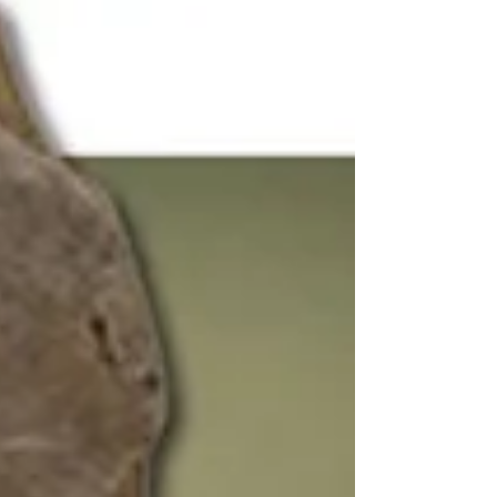
gesellschaftliche Anerkennung, um
Integration ins Gesundheitswesen sicher
sein? Sollten sie nicht in Pfarrgemeinden und
kirchlichen Einrichtungen mithelfen dürfen,
Leid zu lindern? Aber gerade Vertreter der gr