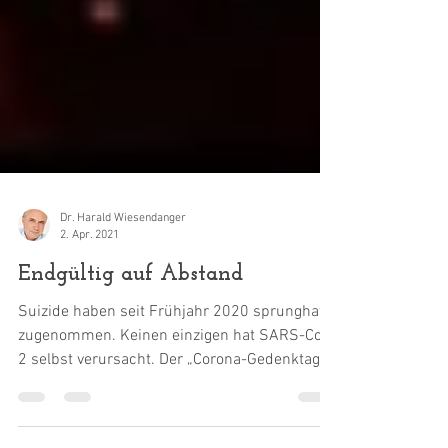
Dr. Harald Wiesendanger
2. Apr. 2021
Endgültig auf Abstand
Suizide haben seit Frühjahr 2020 sprunghaft
zugenommen. Keinen einzigen hat SARS-CoV-
2 selbst verursacht. Der „Corona-Gedenktag“
am 18....