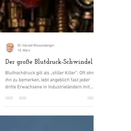
Dr. Harald Wiesendanger
10. März
Der große Blutdruck-Schwindel
Bluthochdruck gilt als „stiller Killer“: Oft ohne
ihn zu bemerken, lebt angeblich fast jeder
dritte Erwachsene in Industrieländern mit
ihm. Er schädigt Herz und Arterien, führt zu
Infarkten, Schlaganfällen und vorzeitigem Tod.
Deshalb müsse er aggressiv mit
Medikamenten gesenkt werden – so