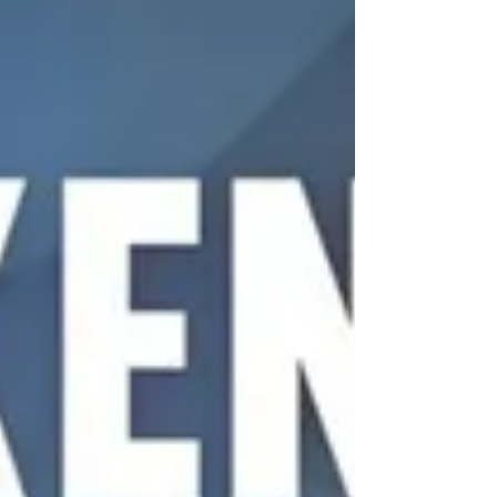
zumindest die gängige Lehrmeinung. Doch
hinter dieser scheinbaren Gewissheit
verbergen sich fragwürdige Grenzwerte,
finanzielle Interessen sowie eine fatale
Verwechslung von Ursache und Wir