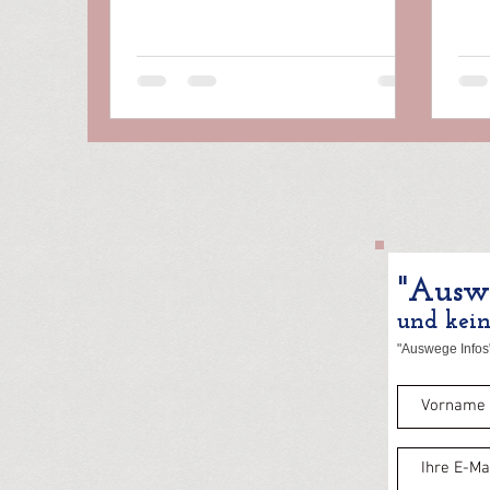
Erfüllen sie damit nicht den
Schu
Heilungsauftrag des Gottessohns?
Sollte ihnen daher nicht die
Unterstützung der Kirchen in ihrem
Bemühen um gesellschaftliche
Anerkennung, um Integration ins
Gesundheitswesen sicher sein?
Sollten sie nicht in Pfarrgemeinden
und kirchlichen Einrichtungen
mithelfen dürfen, Leid zu lindern?
Aber gerade Vertreter der gr
"Auswe
und kei
"Auswege Infos"