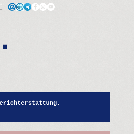
.
erichterstattung.