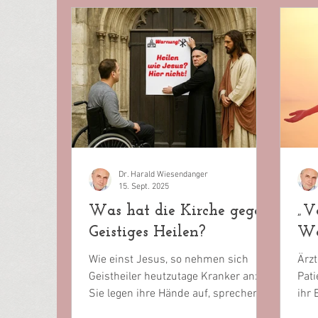
Dr. Harald Wiesendanger
15. Sept. 2025
Was hat die Kirche gegen
„V
Geistiges Heilen?
Wo
Wie einst Jesus, so nehmen sich
Ärzt
Geistheiler heutzutage Kranker an:
Pati
Sie legen ihre Hände auf, sprechen
ihr
Fürbitten, exorzieren manchmal.
orga