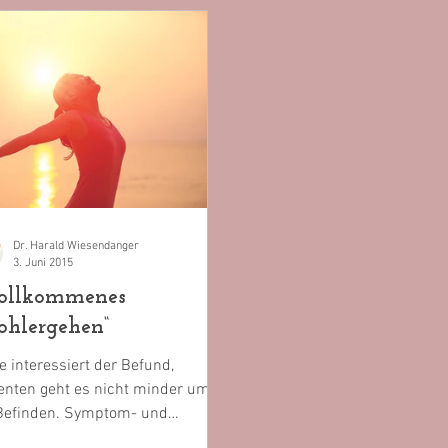
Dr. Harald Wiesendanger
3. Juni 2015
ollkommenes
hlergehen“
e interessiert der Befund,
enten geht es nicht minder um
 Befinden. Symptom- und
nfixiert versäumt es die