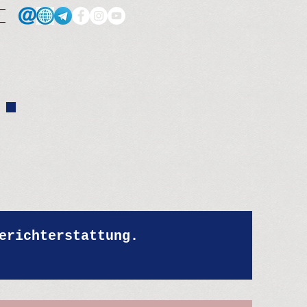
.
erichterstattung.