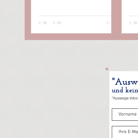
öffe
"Auswe
und kei
"Auswege Infos"