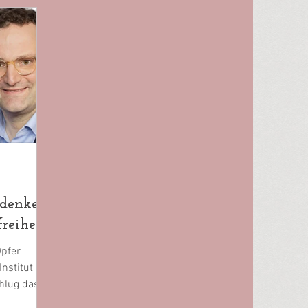
gedenken
reiheit
pfer
Institut am
chlug das
...