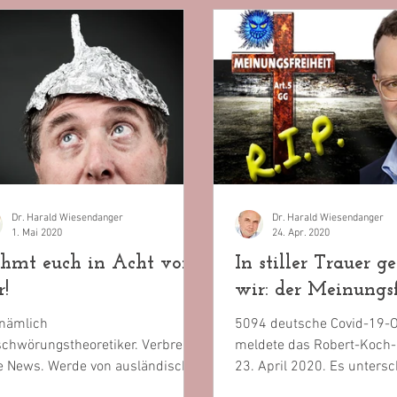
Dr. Harald Wiesendanger
Dr. Harald Wiesendanger
1. Mai 2020
24. Apr. 2020
hmt euch in Acht vor
In stiller Trauer 
r!
wir: der Meinungsf
 nämlich
5094 deutsche Covid-19-O
chwörungstheoretiker. Verbreite
meldete das Robert-Koch-
e News. Werde von ausländischen
23. April 2020. Es unters
ten gesteuert. Gefährde die
5095. – das einzige, dessen