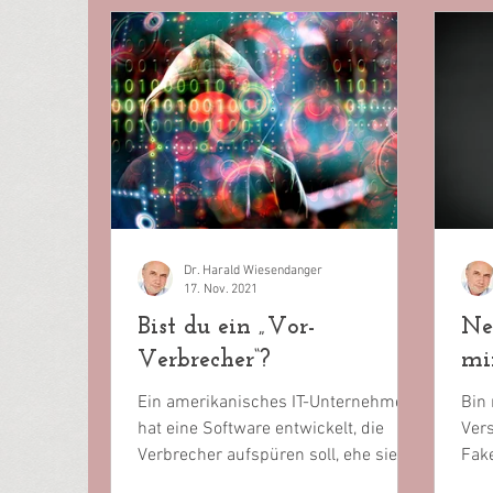
Dr. Harald Wiesendanger
17. Nov. 2021
Bist du ein „Vor-
Ne
Verbrecher“?
mi
Ein amerikanisches IT-Unternehmen
Bin
hat eine Software entwickelt, die
Vers
Verbrecher aufspüren soll, ehe sie es
Fak
werden. Dazu analysiert sie,...
Mäch