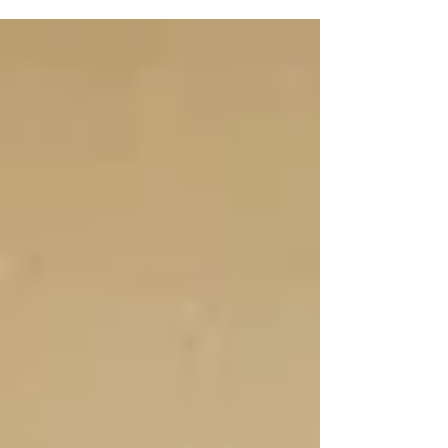
Substanzen senken es noch weiter. Diese
frohe Botschaft belegt ein amerikanischer
Arzt mit einem umfassenden
Forschungsüberblick – zum Verdruss der
Pharmaindustrie, die mit Onkologika jährlich
350 Milliarden Euro umsetzt. Einen „Dr.
Justus R. Hope“ gibt es nicht wirklich. Hinter
diesem Pseudonym verbirgt sich ein