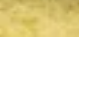
Dr. Harald Wiesendanger
4. Aug. 2025
Zombies in uns
In unserem Körper geistern Billionen von
Zombies - Zellen, die sich nicht mehr teilen,
aber auch nicht richtig absterben. Diese...