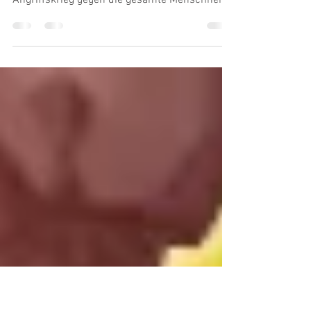
Im Dritten Weltkrieg
Von Berlin bis New York, von Melbourne bis
Paris, von Tel Aviv bis Wellington tobt ein
Angriffskrieg gegen die gesamte Menschheit.
Zum...