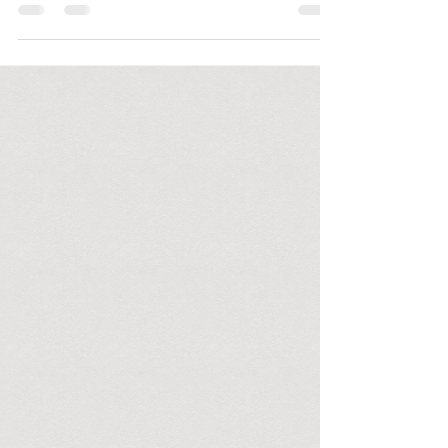
auf, sprechen Fürbitten, exorzieren
manchmal. Erfüllen sie damit nicht den
Heilungsauftrag des Gottessohns? Sollte
ihnen daher nicht die Unterstützung der
Kirchen in ihrem Bemühen um
gesellschaftliche Anerkennung, um
Integration ins Gesundheitswesen sicher
sein? Sollten sie nicht in Pfarrgemeinden und
kirchlichen Einrichtungen mithelfen dürfen,
Leid zu lindern? Aber gerade Vertreter der gr