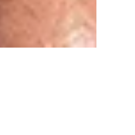
Dr. Harald Wiesendanger
6. Jan.
Warum kluge Leute dummes
Zeug glauben
Einst nazifiziert, acht Jahrzehnte später von
Coronoia gepackt: Was bringt helle Köpfe
dazu, haarsträubenden Unfug zu vertreten,
nicht aus Kalkül oder gezwungenermaßen,