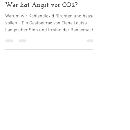
Elena Louisa Lange
14. Dez. 2023
Wer hat Angst vor CO2?
Warum wir Kohlendioxid fürchten und hassen
sollen – Ein Gastbeitrag von Elena Louisa
Lange über Sinn und Irrsinn der Bangemache
mit dem "menschengemachten Klimawandel".
Im September 2023 wurde die Welt Zeuge von
fünf Minuten bester Klimaideologie. Apple, die
am höchsten kapitalisierte Firma der Welt,
produzierte einen Werbefilm , der
augenzwinkernd zu verstehen geben sollte,
dass die „vollständige Entfernung von
Kohlenstoff aus der Atmosphäre“ nicht nur
Apples ehrgeizigem Kli