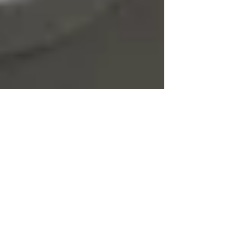
Dr. Harald Wiesendanger
23. Juni 2025
Verlogene „Vorsorge“
Die moderne Medizin lässt uns glauben,
„Vorsorge“ bestehe darin, sich möglichst
frühzeitig möglichst vielen teuren
Untersuchungen zu...