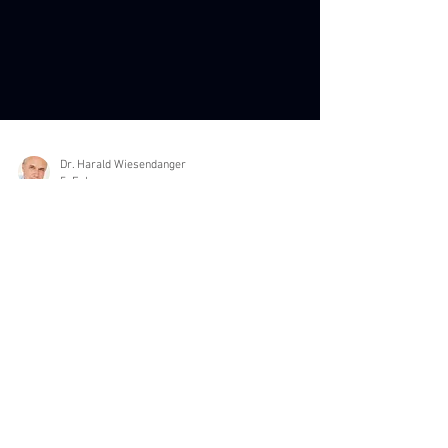
Dr. Harald Wiesendanger
5. Feb.
Hyperinflation des Seltenen
„Selten“: das klingt nach vernachlässigbar
wenig. Doch zumindest im Gesundheitswesen
trügt dieser Eindruck gewaltig. Auch wenn
jede „seltene Krankheit“ höchstens 0,05 % der
Bevölkerung heimsucht, explodiert ihre
Artenvielfalt neuerdings regelrecht: Über
17.000 sind es inzwischen. Und immer mehr