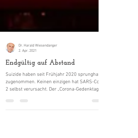
Dr. Harald Wiesendanger
2. Apr. 2021
Endgültig auf Abstand
Suizide haben seit Frühjahr 2020 sprunghaft
zugenommen. Keinen einzigen hat SARS-CoV-
2 selbst verursacht. Der „Corona-Gedenktag“
am 18....