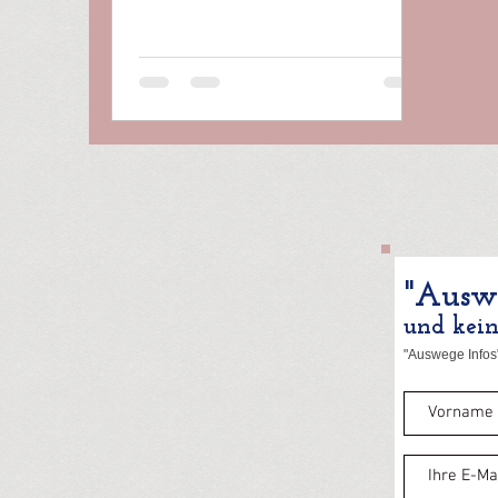
"Auswe
und kei
"Auswege Infos"