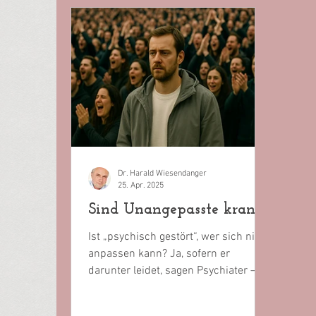
Dr. Harald Wiesendanger
25. Apr. 2025
Sind Unangepasste krank?
Ist „psychisch gestört“, wer sich nicht
anpassen kann? Ja, sofern er
darunter leidet, sagen Psychiater –
dann verpassen sie dem...