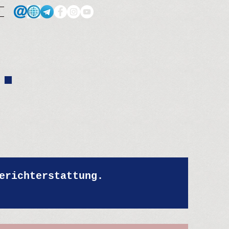
.
erichterstattung.