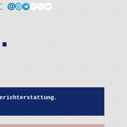
.
erichterstattung.