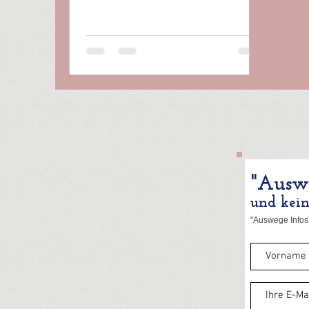
"Auswe
und kei
"Auswege Infos"