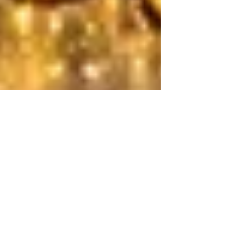
Dr. Harald Wiesendanger
5. März
Das Forschungsmärchen
Warum sind Arzneimittel so teuer? Darüber