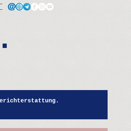
.
erichterstattung.