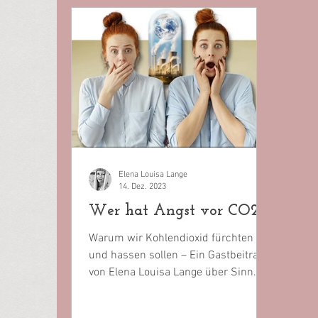
Elena Louisa Lange
14. Dez. 2023
Wer hat Angst vor CO2?
Warum wir Kohlendioxid fürchten
und hassen sollen – Ein Gastbeitrag
von Elena Louisa Lange über Sinn
und Irrsinn der Bangemache mit dem
"menschengemachten Klimawandel".