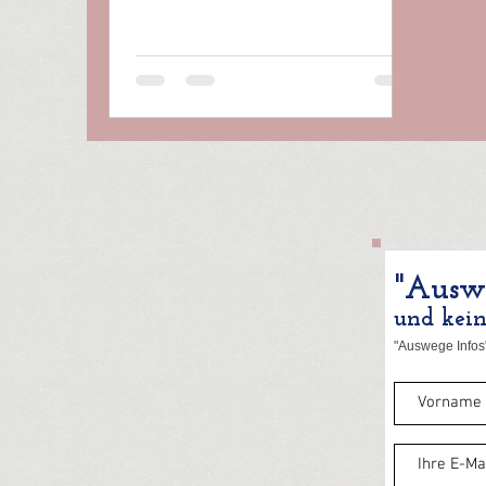
Im September 2023 wurde die Welt
Zeuge von fünf Minuten bester
Klimaideologie. Apple, die am
höchsten kapitalisierte Firma der
Welt, produzierte einen Werbefilm ,
der augenzwinkernd zu verstehen
geben sollte, dass die „vollständige
Entfernung von Kohlenstoff aus der
Atmosphäre“ nicht nur Apples
ehrgeizigem Kli
"Auswe
und kei
"Auswege Infos"