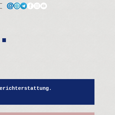
.
erichterstattung.