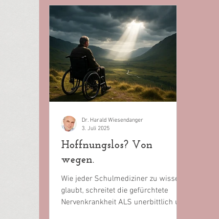
Dr. Harald Wiesendanger
3. Juli 2025
Hoffnungslos? Von
wegen.
Wie jeder Schulmediziner zu wissen
glaubt, schreitet die gefürchtete
Nervenkrankheit ALS unerbittlich und
unumkehrbar fort – zum sicheren...