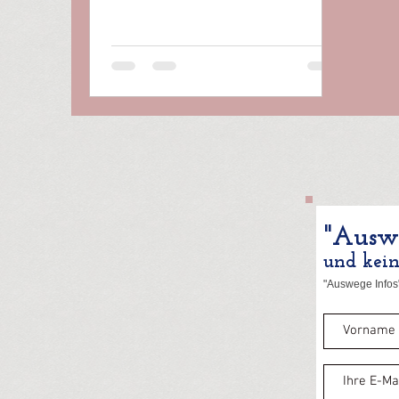
"Auswe
und kei
"Auswege Infos"