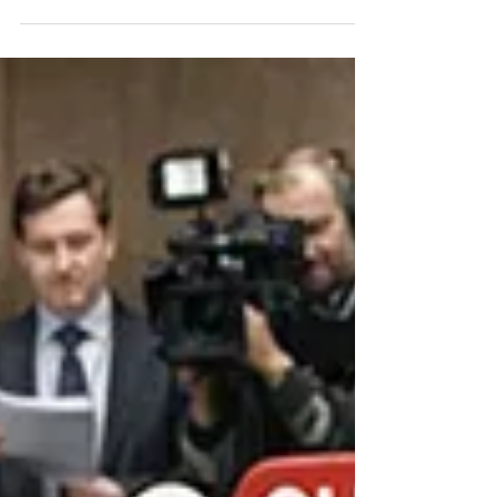
ihm. Er schädigt Herz und Arterien, führt zu
Infarkten, Schlaganfällen und vorzeitigem Tod.
Deshalb müsse er aggressiv mit
Medikamenten gesenkt werden – so
zumindest die gängige Lehrmeinung. Doch
hinter dieser scheinbaren Gewissheit
verbergen sich fragwürdige Grenzwerte,
finanzielle Interessen sowie eine fatale
Verwechslung von Ursache und Wir