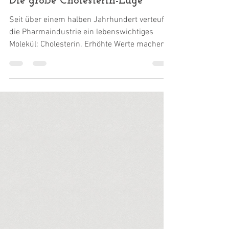
Dr. Harald Wiesendanger
9. Feb.
Die große Cholesterin-Lüge
Seit über einem halben Jahrhundert verteufelt
die Pharmaindustrie ein lebenswichtiges
Molekül: Cholesterin. Erhöhte Werte machen
herzkrank und bringen uns dem Tod näher, so
redet man uns ein – also gilt es, sie zu senken.
Medikamente hierfür sorgen, mit fatalen
Nebenwirkungen, für weltweite
Jahresumsätze im zweistelligen
Milliardenbereich. Behandelte ahnen nicht: In
Wahrheit sind es eher zu niedrige
Cholesterinwerte, die ihre Gesundheit gewaltig
gefährden. Kürzlich schien es