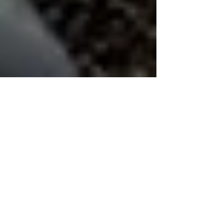
Dr. Harald Wiesendanger
27. März 2025
Woran starb Kaylee wirklich?
Ein sechsjähriges Mädchen starb in Texas,
nachdem es an Masern erkrankte – seither
missbrauchen „Qualitätsmedien“ den
tragischen Fall, um...