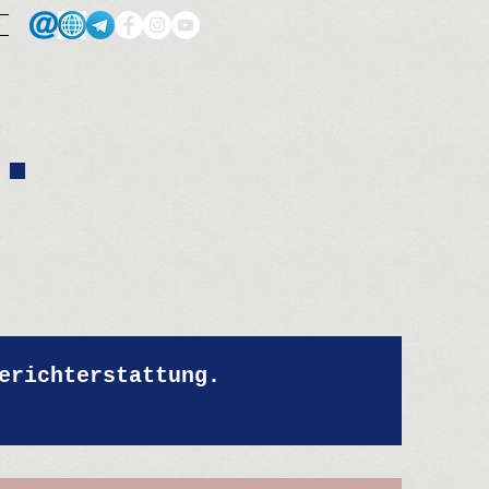
.
erichterstattung.