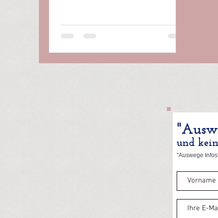
"Auswe
und kei
"Auswege Infos"