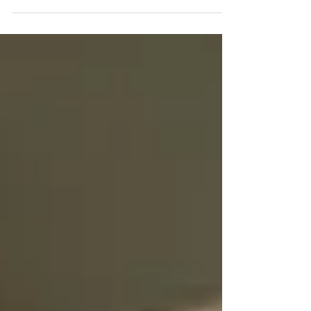
nicht aus Kalkül oder gezwungenermaßen,
sondern aus inbrünstiger Überzeugung? Wem
das unbegreiflich vorkommt, der verkennt, wie
die menschliche Psyche funktioniert. Ein
hoher IQ schützt keineswegs vor Verblendung
– eher befähigt er dazu, ihr kunstvoll
rhetorische Girlanden zu flechten. Zu den
beschämendsten Kapiteln deutscher
Geschichte gehört die w