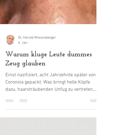
Dr. Harald Wiesendanger
6. Jan.
Warum kluge Leute dummes
Zeug glauben
Einst nazifiziert, acht Jahrzehnte später von
Coronoia gepackt: Was bringt helle Köpfe
dazu, haarsträubenden Unfug zu vertreten,
nicht aus Kalkül oder gezwungenermaßen,
sondern aus inbrünstiger Überzeugung? Wem
das unbegreiflich vorkommt, der verkennt, wie