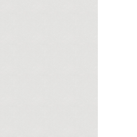
die menschliche Psyche funktioniert. Ein
hoher IQ schützt keineswegs vor Verblendung
– eher befähigt er dazu, ihr kunstvoll
rhetorische Girlanden zu flechten. Zu den
beschämendsten Kapiteln deutscher
Geschichte gehört die w