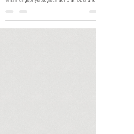
Sie sehen gesund aus, schmecken irgendwie
nach irgendwas – und sind
ernährungsphysiologisch auf Diät: Obst und
Gemüse von heute sind eher...