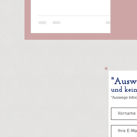
"Auswe
und kei
"Auswege Infos"