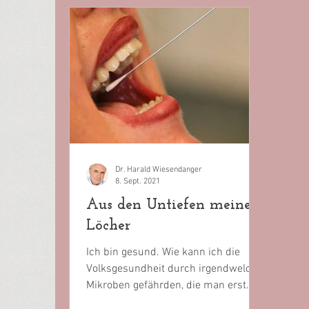
Dr. Harald Wiesendanger
8. Sept. 2021
Aus den Untiefen meiner
Löcher
Ich bin gesund. Wie kann ich die
Volksgesundheit durch irgendwelche
Mikroben gefährden, die man erst
aufspürt, wenn man tief in meinen...