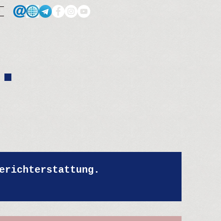
.
erichterstattung.