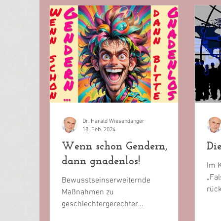
Dr. Harald Wiesendanger
18. Feb. 2024
Wenn schon Gendern,
Di
dann gnadenlos!
Im 
„Fa
Bewusstseinserweiternde
rück
Maßnahmen zu
Inte
geschlechtergerechter
Sprachbereinigung fordert die Woke-