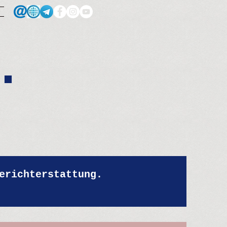
.
erichterstattung.