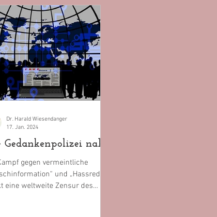
Dr. Harald Wiesendanger
17. Jan. 2024
e Gedankenpolizei naht
Kampf gegen vermeintliche
lschinformation“ und „Hassrede“
t eine weltweite Zensur des
rnets immer näher: Was wir in...