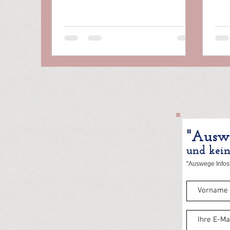
Akademie für Antisexistische...
"Auswe
und kei
"Auswege Infos"