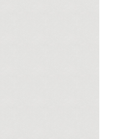
Integration ins Gesundheitswesen sicher
sein? Sollten sie nicht in Pfarrgemeinden und
kirchlichen Einrichtungen mithelfen dürfen,
Leid zu lindern? Aber gerade Vertreter der gr