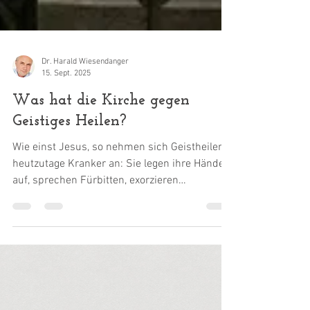
Dr. Harald Wiesendanger
15. Sept. 2025
Was hat die Kirche gegen
Geistiges Heilen?
Wie einst Jesus, so nehmen sich Geistheiler
heutzutage Kranker an: Sie legen ihre Hände
auf, sprechen Fürbitten, exorzieren
manchmal. Erfüllen sie damit nicht den
Heilungsauftrag des Gottessohns? Sollte
ihnen daher nicht die Unterstützung der
Kirchen in ihrem Bemühen um
gesellschaftliche Anerkennung, um