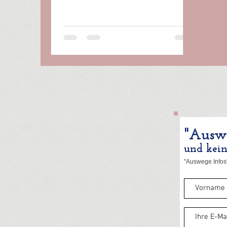
"Auswe
und kei
"Auswege Infos"