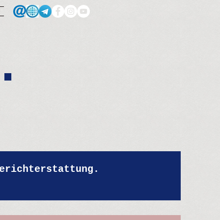
.
erichterstattung.