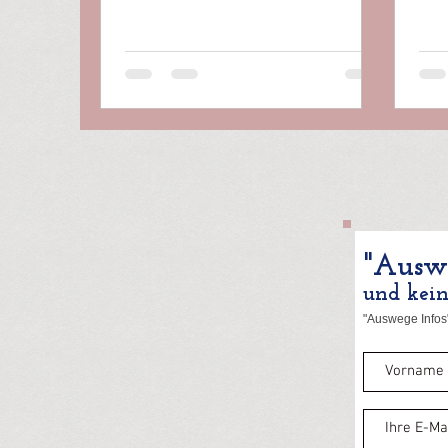
"Auswe
und kei
"Auswege Infos"