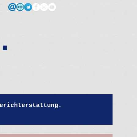
.
erichterstattung.