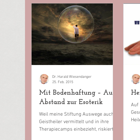
Dr. Harald Wiesendanger
25. Feb. 2015
Mit Bodenhaftung – Auf
Hei
Abstand zur Esoterik
Auf 
Ges
Weil meine Stiftung Auswege auch
Heil
Geistheiler vermittelt und in ihre
zeh
Therapiecamps einbezieht, riskiert
Deut
sie, als „esoterisch“ abgestempelt...