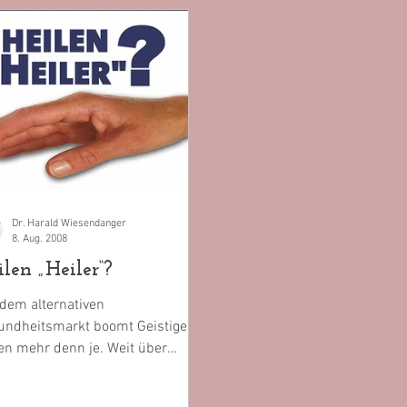
Dr. Harald Wiesendanger
8. Aug. 2008
len „Heiler“?
dem alternativen
undheitsmarkt boomt Geistiges
en mehr denn je. Weit über
ntausend Anbieter werben in
schland...