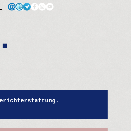
.
erichterstattung.