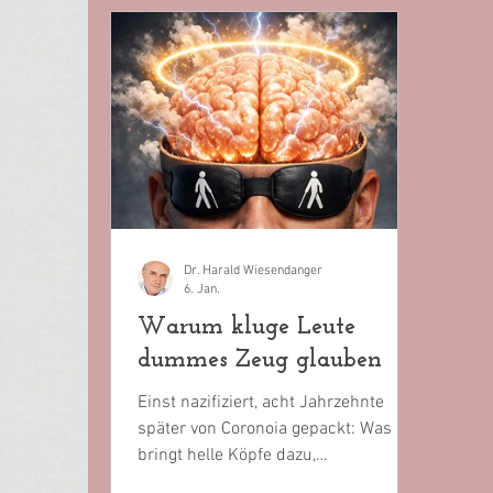
Dr. Harald Wiesendanger
6. Jan.
Warum kluge Leute
dummes Zeug glauben
Einst nazifiziert, acht Jahrzehnte
später von Coronoia gepackt: Was
bringt helle Köpfe dazu,
haarsträubenden Unfug zu vertreten,