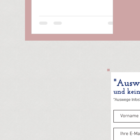
nicht aus Kalkül oder
gezwungenermaßen, sondern aus
inbrünstiger Überzeugung? Wem das
unbegreiflich vorkommt, der
verkennt, wie die menschliche
Psyche funktioniert. Ein hoher IQ
schützt keineswegs vor Verblendung
– eher befähigt er dazu, ihr kunstvoll
rhetorische Girlanden zu flechten. Zu
den beschämendsten Kapiteln
deutscher Geschichte gehört die w
"Auswe
und kei
"Auswege Infos"