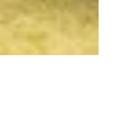
Dr. Harald Wiesendanger
4. Aug. 2025
Zombies in uns
In unserem Körper geistern Billionen von
Zombies - Zellen, die sich nicht mehr teilen,
aber auch nicht richtig absterben. Diese...