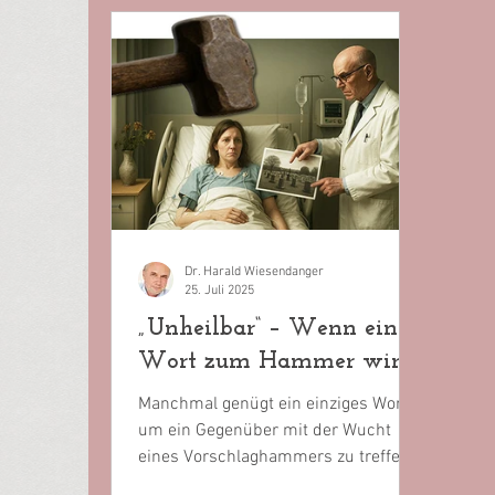
Dr. Harald Wiesendanger
25. Juli 2025
„Unheilbar“ – Wenn ein
Wort zum Hammer wird
Manchmal genügt ein einziges Wort,
um ein Gegenüber mit der Wucht
eines Vorschlaghammers zu treffen.
Die ärztliche Einschätzung, eine...