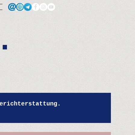
.
erichterstattung.