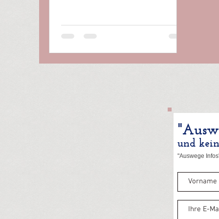
"Auswe
und kei
"Auswege Infos"