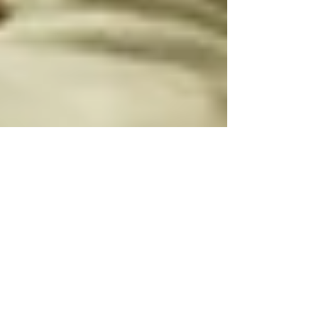
Dr. Harald Wiesendanger
25. Juli 2025
„Unheilbar“ – Wenn ein Wort
zum Hammer wird
Manchmal genügt ein einziges Wort, um ein
Gegenüber mit der Wucht eines
Vorschlaghammers zu treffen. Die ärztliche