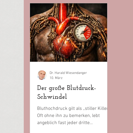
Dr. Harald Wiesendanger
10. März
Der große Blutdruck-
Schwindel
Bluthochdruck gilt als „stiller Killer“:
Oft ohne ihn zu bemerken, lebt
angeblich fast jeder dritte
Erwachsene in Industrieländern mit