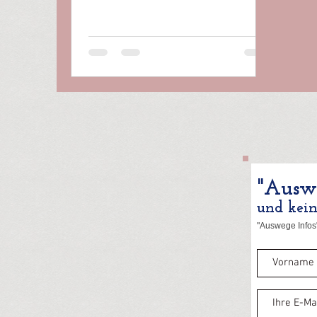
ihm. Er schädigt Herz und Arterien,
führt zu Infarkten, Schlaganfällen und
vorzeitigem Tod. Deshalb müsse er
aggressiv mit Medikamenten gesenkt
werden – so zumindest die gängige
Lehrmeinung. Doch hinter dieser
scheinbaren Gewissheit verbergen
sich fragwürdige Grenzwerte,
finanzielle Interessen sowie eine
fatale Verwechslung von Ursache und
Wir
"Auswe
und kei
"Auswege Infos"