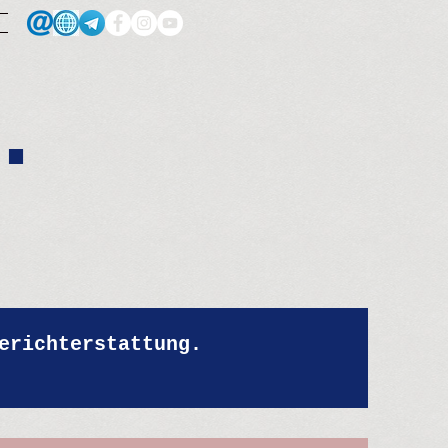
.
erichterstattung.