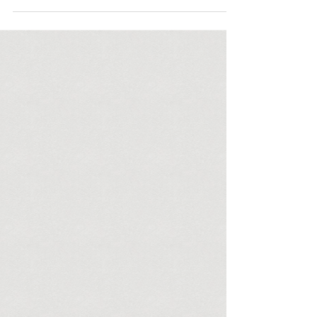
missbrauchen „Qualitätsmedien“ den
tragischen Fall, um...