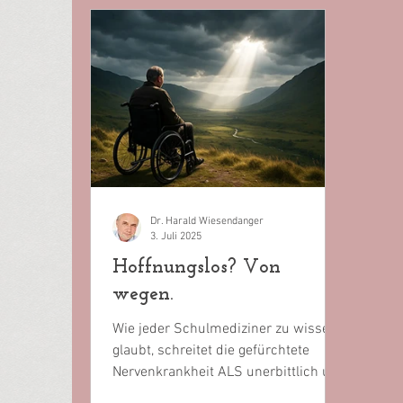
Dr. Harald Wiesendanger
3. Juli 2025
Hoffnungslos? Von
wegen.
Wie jeder Schulmediziner zu wissen
glaubt, schreitet die gefürchtete
Nervenkrankheit ALS unerbittlich und
unumkehrbar fort – zum sicheren...