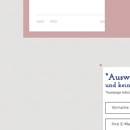
"Auswe
und kei
"Auswege Infos"