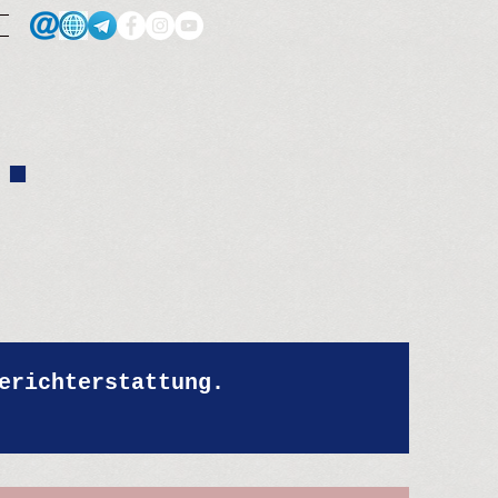
.
erichterstattung.