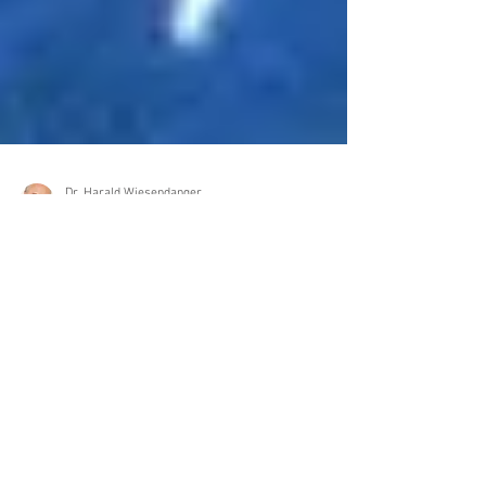
Dr. Harald Wiesendanger
20. März 2023
Borreliose: eine fehlgeleitete
Biowaffe?
Stammt der Erreger der Lyme-Borreliose,
einer der tückischsten Infektionskrankheiten,
aus einem amerikanischen
Biowaffenprogramm?...