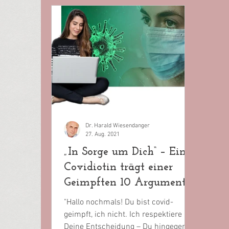
Dr. Harald Wiesendanger
27. Aug. 2021
„In Sorge um Dich“ – Eine
Covidiotin trägt einer
Geimpften 10 Argumente
vor
"Hallo nochmals! Du bist covid-
geimpft, ich nicht. Ich respektiere
Deine Entscheidung – Du hingegen