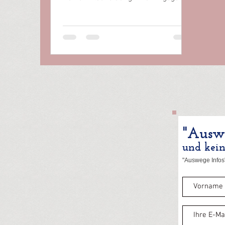
beschimpfst mich als Covidiotin, als...
"Auswe
und kei
"Auswege Infos"