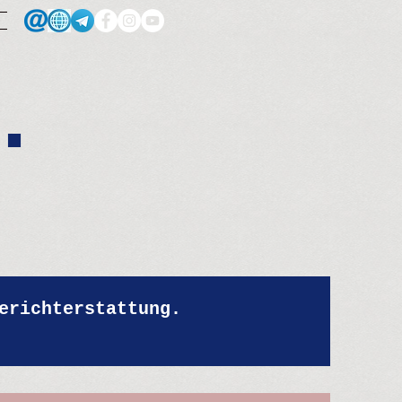
.
erichterstattung.