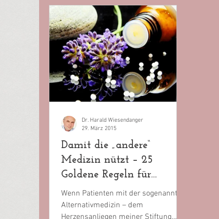
Dr. Harald Wiesendanger
29. März 2015
Damit die „andere“
Medizin nützt – 25
Goldene Regeln für
Hilfesuchende
Wenn Patienten mit der sogenannten
Alternativmedizin – dem
Herzensanliegen meiner Stiftung