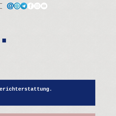
.
erichterstattung.