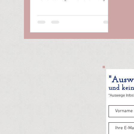
Auswege - schlechte Erfahrungen
machen, so...
"Auswe
und kei
"Auswege Infos"