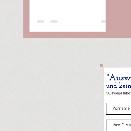
Unwohlsein in...
"Auswe
und kei
"Auswege Infos"