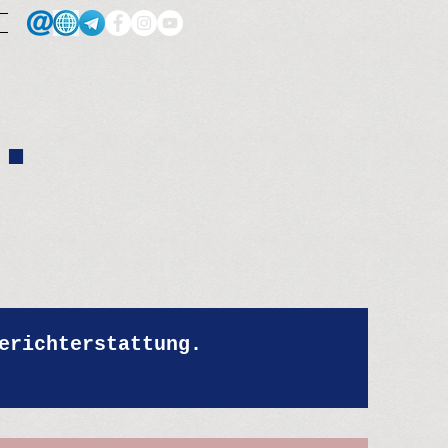
.
erichterstattung.