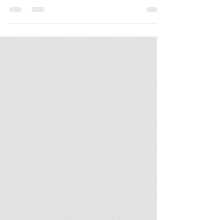
Nichts gibt es umsonst, schon gar nicht im
Gesundheitswesen. Oder etwa doch? In den
Therapiecamps meiner Stiftung Auswege
helfen Ärzte,...