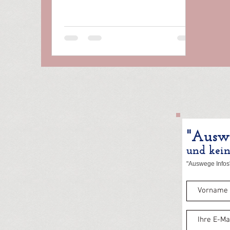
"Auswe
und kei
"Auswege Infos"