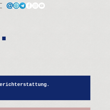
.
erichterstattung.