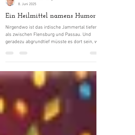
Dr. Harald Wiesendanger
8. Juni 2025
Ein Heilmittel namens Humor
Nirgendwo ist das irdische Jammertal tiefer
als zwischen Flensburg und Passau. Und
geradezu abgrundtief müsste es dort sein, wo
die Therapiecamps meiner Stiftung AUSWEGE
stattfinden; denn bei jedem kommen ein, zwei
Dutzend chronisch Schwerkranke zusammen
– vermeintlich "behandlungsresistent" seit
langem. Da gibt es nichts zu lachen, oder?
Erwachsene lachen im Schnitt 15 bis 20 Mal
pro Tag, Kinder 200 bis 400 Mal. Und Teilneh­
mer eines Therapiecamps meiner Stiftung
AUSWEGE